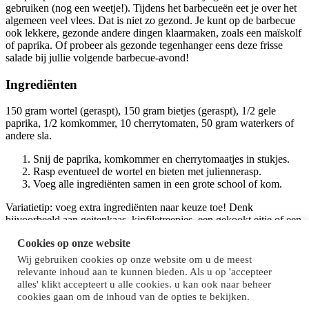
gebruiken (nog een weetje!). Tijdens het barbecueën eet je over het
algemeen veel vlees. Dat is niet zo gezond. Je kunt op de barbecue
ook lekkere, gezonde andere dingen klaarmaken, zoals een maïskolf
of paprika. Of probeer als gezonde tegenhanger eens deze frisse
salade bij jullie volgende barbecue-avond!
Ingrediënten
150 gram wortel (geraspt), 150 gram bietjes (geraspt), 1/2 gele
paprika, 1/2 komkommer, 10 cherrytomaten, 50 gram waterkers of
andere sla.
Snij de paprika, komkommer en cherrytomaatjes in stukjes.
Rasp eventueel de wortel en bieten met juliennerasp.
Voeg alle ingrediënten samen in een grote school of kom.
Variatietip: voeg extra ingrediënten naar keuze toe! Denk
bijvoorbeeld aan geitenkaas, kipfiletreepjes, een gekookt eitje of een
yoghurtdressing.
Cookies op onze website
Wij gebruiken cookies op onze website om u de meest
relevante inhoud aan te kunnen bieden. Als u op 'accepteer
Fijne, sportieve vakantie!
alles' klikt accepteert u alle cookies. u kan ook naar beheer
cookies gaan om de inhoud van de opties te bekijken.